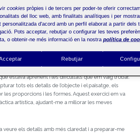
vir
cookies
pròpies i de tercers per poder-te oferir correcta
onalitats del lloc web, amb finalitats analítiques i per mostra
at personalitzada d'acord amb un perfil elaborat a partir dels 
ació. Pots acceptar, rebutjar o configurar les teves preferèn
ota, o obtenir-ne més informació en la nostra
política de coo
Públic
Acceptar
Rebutjar
Configu
ue estava aprenent i les dificultats que em vaig trobar.
urar tots els detalls de l’objecte i el paisatge, els
or les proporcions i les formes. Aquest exercici em va
àctica artística, ajudant-me a millorar les meves
 a veure els detalls amb més claredat i a preparar-me