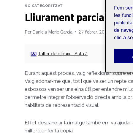
NO CATEGORITZAT
Fem ser
Lliurament parcial 1
les funci
publicit
de naveg
Per
Daniela Merle Garcia
27 febrer, 2025
clic a s
Taller de dibuix - Aula 2
Durant aquest procés, vaig reflexionar sobre el q
Vaig adonar-me que, tot i que va ser un repte capt
esbossos van ser una eina útil per entendre mill
permetre integrar l’observació directa amb la pr
habilitats de representació visual.
El fet d’escanejar la imatge també em va ajudar
millor per fer la còpia.