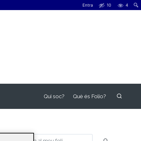
Entra
10
4
Qui soc?
Què és Folio?
Cerca