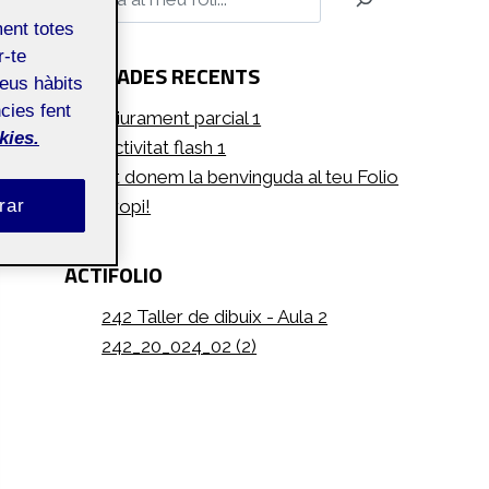
ment totes
r-te
ENTRADES RECENTS
teus hàbits
cies fent
Lliurament parcial 1
kies.
Activitat flash 1
Et donem la benvinguda al teu Folio
propi!
rar
ACTIFOLIO
242 Taller de dibuix - Aula 2
242_20_024_02 (2)