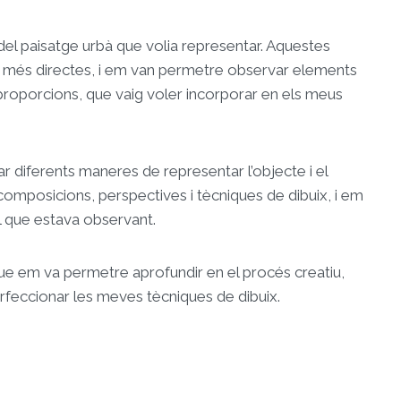
i del paisatge urbà que volia representar. Aquestes
s més directes, i em van permetre observar elements
s proporcions, que vaig voler incorporar en els meus
r diferents maneres de representar l’objecte i el
omposicions, perspectives i tècniques de dibuix, i em
l que estava observant.
que em va permetre aprofundir en el procés creatiu,
erfeccionar les meves tècniques de dibuix.