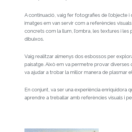
A continuació, vaig fer fotografies de l’objecte 
imatges em van servir com a referències visual
concrets com la llum, l’ombra, les textures i le
dibuixos.
Vaig realitzar almenys dos esbossos per explora
paisatge. Això em va permetre provar diverses c
va ajudar a trobar la millor manera de plasmar e
En conjunt, va ser una experiència enriquidora 
aprendre a treballar amb referències visuals i p